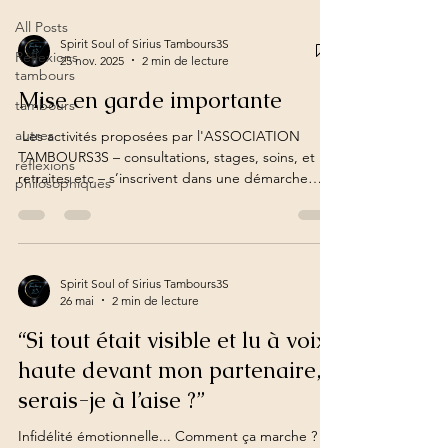
All Posts
Spirit Soul of Sirius Tambours3S
Réflexions
25 nov. 2025
2 min de lecture
tambours
Mise en garde importante
tambours
autres
​ ​Les activités proposées par l'ASSOCIATION
TAMBOURS3S – consultations, stages, soins, et
réflexions
retraites etc – s’inscrivent dans une démarche
philosophiques
holistique et spirituelle visant à reconnecter les
participants à leur essence profonde et à leur
chemin de vie. Ces approches, issues de traditions
ancestrales et enrichies par des années
d’expérience, vont au-delà du simple bien-être,
Spirit Soul of Sirius Tambours3S
26 mai
2 min de lecture
en offrant un cadre pour explorer la dimension
énergétique, émotionnelle et spirituelle de
“Si tout était visible et lu à voix
l’existence.
haute devant mon partenaire,
serais-je à l’aise ?”
Infidélité émotionnelle... Comment ça marche ?