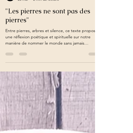
Spirit Soul of Sirius Tambours3S
25 mai
2 min de lecture
"Les pierres ne sont pas des
pierres"
Entre pierres, arbres et silence, ce texte propose
une réflexion poétique et spirituelle sur notre
manière de nommer le monde sans jamais
réellement en saisir toute l’essence. Les arbres
deviennent mémoire, les pierres semblent
habitées d’une présence ancienne, et le temps
lui-même paraît suspendu. À travers une
expérience contemplative et intérieure, le lecteur
est invité à ralentir, écouter le vivant et ressentir
autrement les éléments qui l’entourent. Entre
intuition, myst