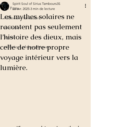
Spirit Soul of Sirius Tambours3S
All Posts
22 avr. 2025
3 min de lecture
Les mythes solaires ne
Réflexions tambours
racontent pas seulement
tambours
l’histoire des dieux, mais
autres
celle de notre propre
réflexions philosophiques
voyage intérieur vers la
lumière.