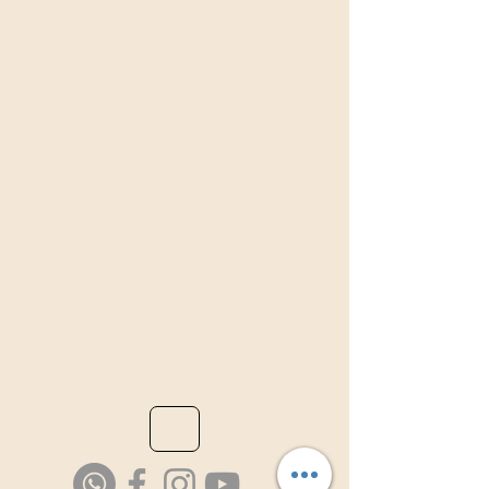
Association TAMBOURS3S
Richard Orempuller
Consultations sur rdv
à domicile ou au cabinet.