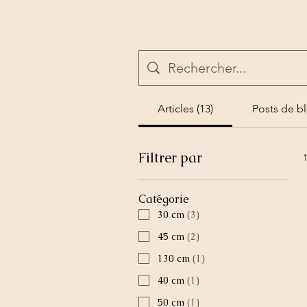
Articles (13)
Posts de bl
Filtrer par
Catégorie
30 cm
(
3
)
45 cm
(
2
)
130 cm
(
1
)
40 cm
(
1
)
50 cm
(
1
)