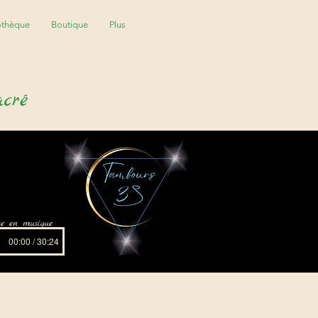
othèque
Boutique
Plus
acré
ite en musique
00:00 / 30:24