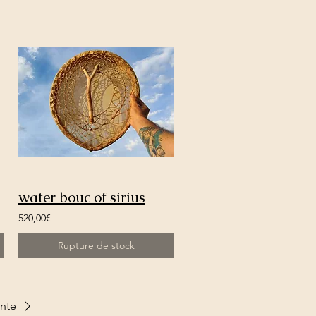
water bouc of sirius
520,00€
Rupture de stock
ante