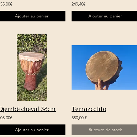
855,00€
249,40€
Ajouter au panier
Ajouter au panier
Djembé cheval 38cm
Temazcalito
405,00€
350,00 €
Ajouter au panier
Rupture de stock