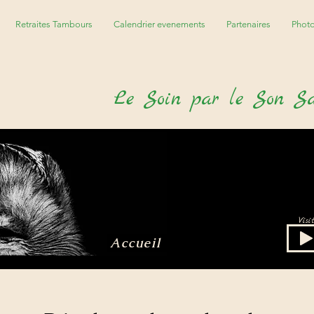
Retraites Tambours
Calendrier evenements
Partenaires
Phot
Le
S
oin par le
S
on
S
Vis
Accueil