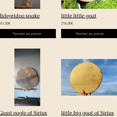
didegridoo snake
little little goat
161,50€
216,00€
Ajouter au panier
Ajouter au panier
Giant eagle of Sirius
little big goat of Sirius