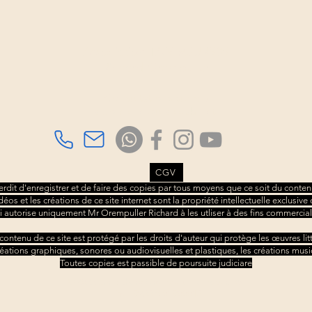
Association TAMBOURS3S
Richard Orempuller
Consultations sur rdv
à domicile ou au cabinet.
CGV
nterdit d'enregistrer et de faire des copies par tous moyens que ce soit du contenu
idéos et les créations de ce site internet sont la propriété intellectuelle exclusi
i autorise uniquement Mr Orempuller Richard à les utliser à des fins commercial
 contenu de ce site est protégé par les droits d'auteur qui protège les œuvres litt
réations graphiques, sonores ou audiovisuelles et plastiques, les créations musi
​Toutes copies est passible de poursuite judiciare
© 2022 par Richard Orempuller Tambours3S
siret : 92337001900013