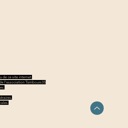
 de ce site internet.
ve de l'association Tambours3S
es.
éraires,
cales.