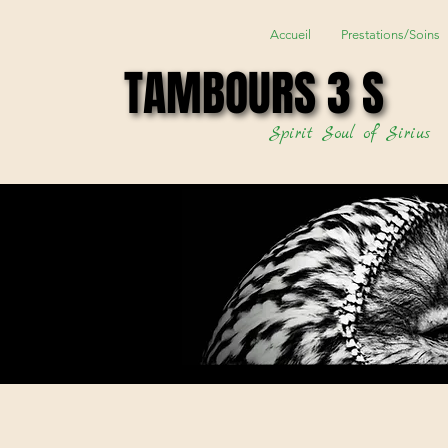
Accueil
Prestations/Soins
TAMBOURS 3 S
TAMBOURS 3 S
Spirit Soul of Sirius