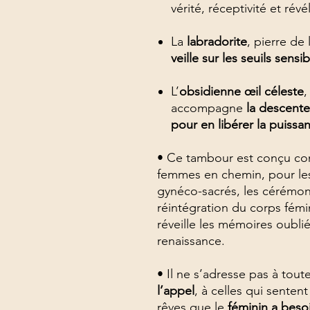
vérité, réceptivité et révé
La
labradorite
, pierre de
veille sur les seuils sensi
L’
obsidienne œil céleste
,
accompagne
la descente
pour en libérer la puissa
• Ce tambour est conçu 
femmes en chemin, pour les 
gynéco-sacrés, les cérémoni
réintégration du corps fémin
réveille les mémoires oublié
renaissance.
• Il ne s’adresse pas à tout
l’appel
, à celles qui sentent
rêves que le
féminin a beso