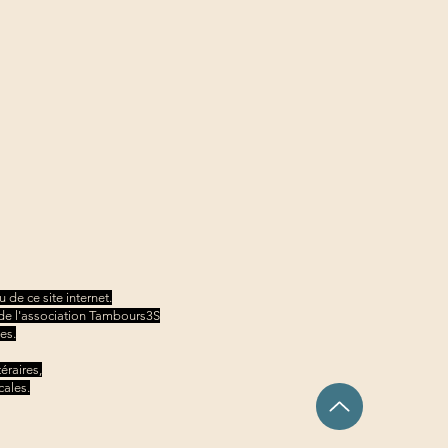
 de ce site internet.
ve de l'association Tambours3S
es.
éraires,
cales.