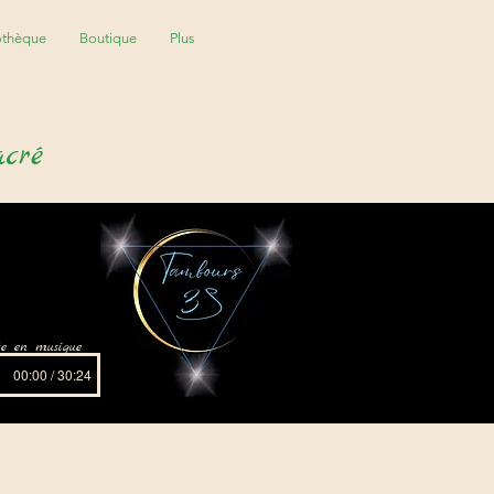
othèque
Boutique
Plus
acré
ite en musique
00:00 / 30:24