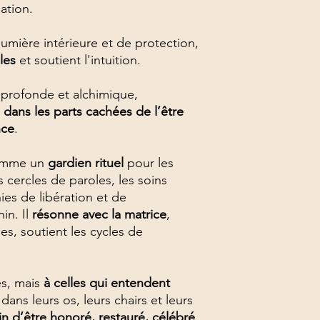
lation.
 lumière intérieure et de protection,
bles
et soutient l'intuition.
 profonde et alchimique,
 dans les parts cachées de l’être
nce
.
comme un
gardien rituel
pour les
cercles de paroles, les soins
es de libération et de
in. Il
résonne avec la matrice
,
es, soutient les cycles de
es, mais
à celles qui entendent
 dans leurs os, leurs chairs et leurs
in d’être honoré, restauré, célébré
.