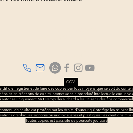
Association TAMBOURS3S
Richard Orempuller
Consultations sur rdv
à domicile ou au cabinet.
CGV
nterdit d'enregistrer et de faire des copies par tous moyens que ce soit du contenu
idéos et les créations de ce site internet sont la propriété intellectuelle exclusi
i autorise uniquement Mr Orempuller Richard à les utliser à des fins commercial
 contenu de ce site est protégé par les droits d'auteur qui protège les œuvres litt
réations graphiques, sonores ou audiovisuelles et plastiques, les créations musi
​Toutes copies est passible de poursuite judiciare
© 2022 par Richard Orempuller Tambours3S