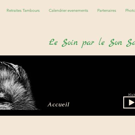
Retraites Tambours
Calendrier evenements
Partenaires
Phot
Le
S
oin par le
S
on
S
Vis
Accueil