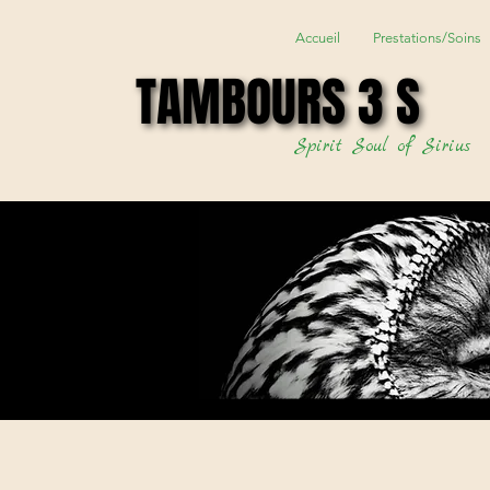
Accueil
Prestations/Soins
TAMBOURS 3 S
TAMBOURS 3 S
Spirit Soul of Sirius