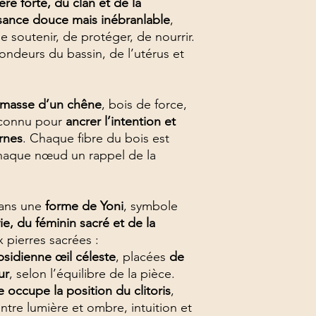
re forte, du clan et de la
sance douce mais inébranlable
,
e soutenir, de protéger, de nourrir.
fondeurs du bassin, de l’utérus et
la masse d’un chêne
, bois de force,
 connu pour
ancrer l’intention et
ernes
. Chaque fibre du bois est
chaque nœud un rappel de la
dans une
forme de Yoni
, symbole
ie, du féminin sacré et de la
x pierres sacrées :
sidienne œil céleste
, placées
de
ur
, selon l’équilibre de la pièce.
re occupe la position du clitoris
,
tre lumière et ombre, intuition et