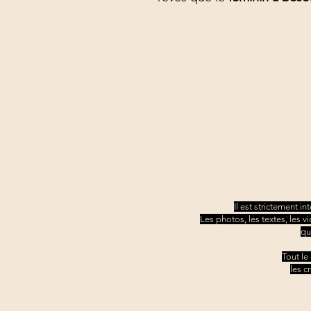
Il est strictement i
Les photos, les textes, les v
qu
Tout le
les c