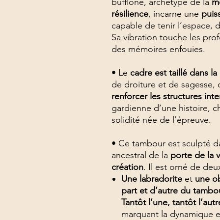
bufflone, archétype de la
mè
résilience
, incarne une
puis
capable de tenir l’espace, d
Sa vibration touche les pro
des mémoires enfouies.
• Le
cadre est taillé dans 
de droiture et de sagesse,
renforcer les structures int
gardienne d’une histoire, 
solidité née de l’épreuve.
• Ce tambour est sculpté 
ancestral de la
porte de la v
création
. Il est orné de deu
Une labradorite
et
une ob
part et d’autre du tambo
Tantôt l’une, tantôt l’aut
marquant la dynamique en