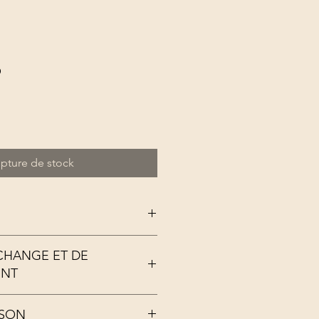
o
pture de stock
ÉCHANGE ET DE
ENT
zcals
 (voir CGV)
ISON