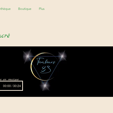
othèque
Boutique
Plus
acré
ite en musique
00:00 / 30:24