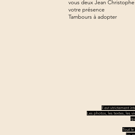
vous deux Jean Christophe 
votre présence
Tambours à adopter
Il est strictement i
Les photos, les textes, les v
qu
Tout le
les c