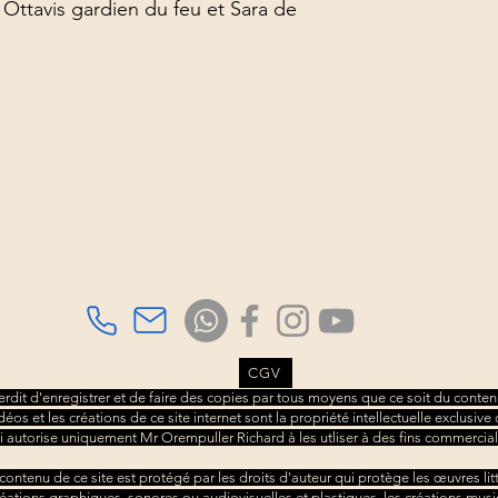
Ottavis gardien du feu et Sara de
Association TAMBOURS3S
Richard Orempuller
Consultations sur rdv
à domicile ou au cabinet.
CGV
nterdit d'enregistrer et de faire des copies par tous moyens que ce soit du contenu
idéos et les créations de ce site internet sont la propriété intellectuelle exclusi
i autorise uniquement Mr Orempuller Richard à les utliser à des fins commercial
 contenu de ce site est protégé par les droits d'auteur qui protège les œuvres litt
réations graphiques, sonores ou audiovisuelles et plastiques, les créations musi