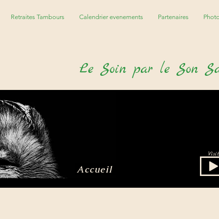
Retraites Tambours
Calendrier evenements
Partenaires
Phot
Le
S
oin par le
S
on
S
Vis
Accueil