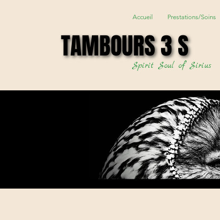
Accueil
Prestations/Soins
TAMBOURS 3 S
TAMBOURS 3 S
Spirit Soul of Sirius