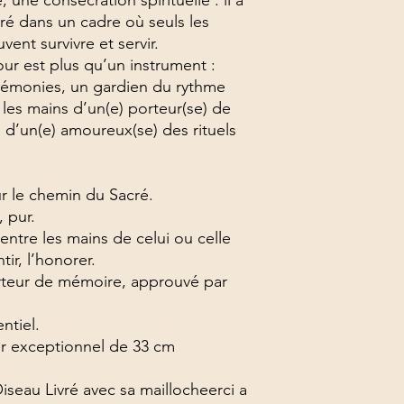
 une consécration spirituelle : il a
ré dans un cadre où seuls les
vent survivre et servir.
our est plus qu’un instrument :
émonies, un gardien du rythme
e les mains d’un(e) porteur(se) de
 d’un(e) amoureux(se) des rituels
ur le chemin du Sacré.
, pur.
 entre les mains de celui ou celle
tir, l’honorer.
rteur de mémoire, approuvé par
ntiel.
ur exceptionnel de 33 cm
Oiseau Livré avec sa maillocheerci a