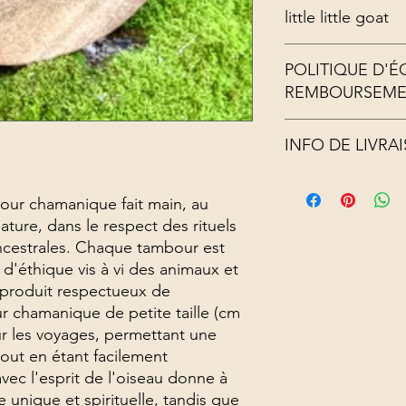
little little goat
en peau de chévre p
POLITIQUE D'
diametre 30
REMBOURSEM
Ni echange ni reprise
INFO DE LIVRA
Frais de port non co
our chamanique fait main, au 
ature, dans le respect des rituels 
ncestrales. Chaque tambour est 
d'éthique vis à vi des animaux et 
 produit respectueux de 
 chamanique de petite taille (cm 
ur les voyages, permettant une 
out en étant facilement 
vec l'esprit de l'oiseau donne à 
nique et spirituelle, tandis que 