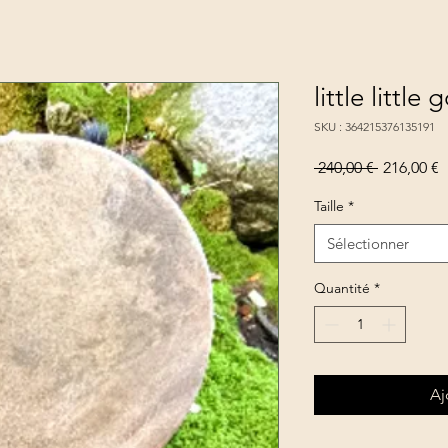
little little 
SKU : 364215376135191
Prix
P
 240,00 € 
216,00 €
original
p
Taille
*
Sélectionner
Quantité
*
Aj