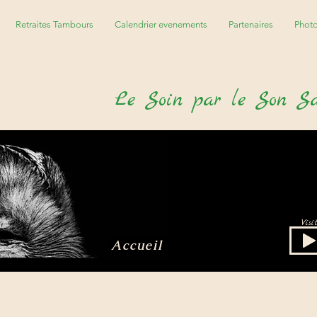
Retraites Tambours
Calendrier evenements
Partenaires
Phot
Le
S
oin par le
S
on
S
Vis
Accueil