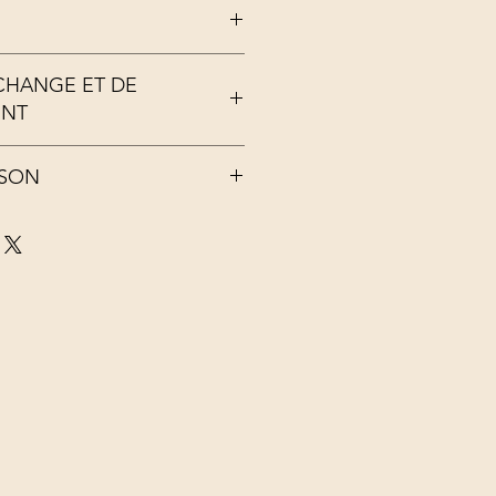
ré rasée
ÉCHANGE ET DE
ENT
 (voir CGV)
ISON
mpris