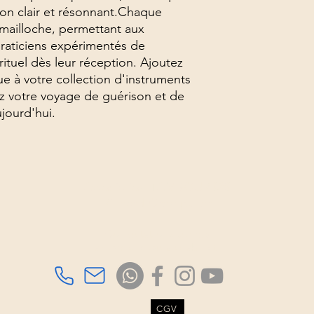
on clair et résonnant.Chaque 
mailloche, permettant aux 
aticiens expérimentés de 
tuel dès leur réception. Ajoutez 
 à votre collection d'instruments 
votre voyage de guérison et de 
ujourd'hui.
Association TAMBOURS3S
Richard Orempuller
Consultations sur rdv
à domicile ou au cabinet.
CGV