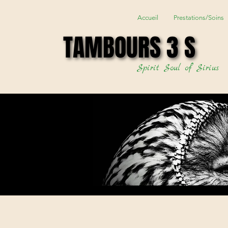
Accueil
Prestations/Soins
TAMBOURS 3 S
TAMBOURS 3 S
Spirit Soul of Sirius