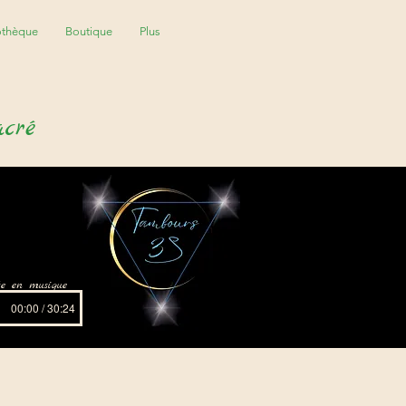
othèque
Boutique
Plus
acré
ite en musique
00:00 / 30:24