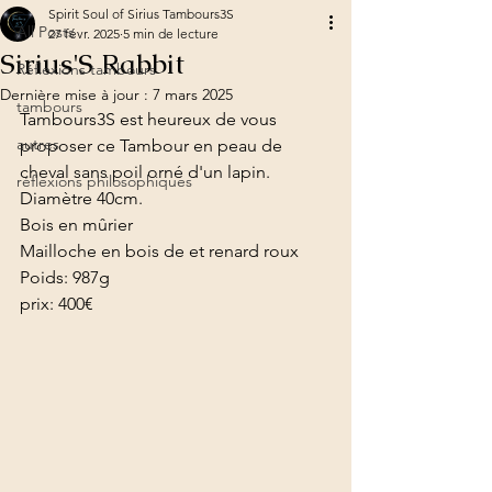
Spirit Soul of Sirius Tambours3S
All Posts
27 févr. 2025
5 min de lecture
Sirius'S Rabbit
Réflexions tambours
Dernière mise à jour :
7 mars 2025
tambours
Tambours3S est heureux de vous 
autres
proposer ce Tambour en peau de 
cheval sans poil orné d'un lapin. 
réflexions philosophiques
Diamètre 40cm. 
Bois en mûrier 
Mailloche en bois de et renard roux
Poids: 987g
prix: 400€