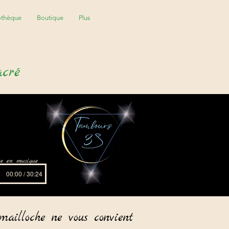
othèque
Boutique
Plus
acré
ite en musique
00:00 / 30:24
mailloche ne vous convient