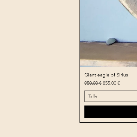
Giant eagle of Sirius
Prix original
Prix promotion
950,00 €
855,00 €
Taille