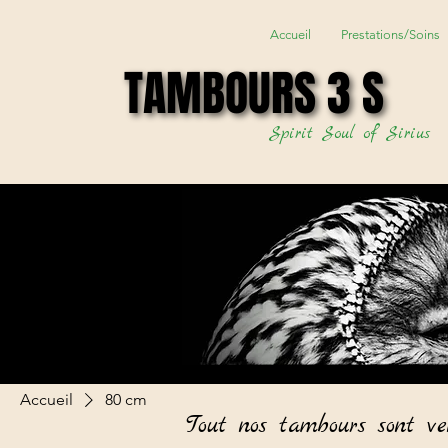
Accueil
Prestations/Soins
TAMBOURS 3 S
TAMBOURS 3 S
Spirit Soul of Sirius
Accueil
80 cm
Tout nos tambours sont ve