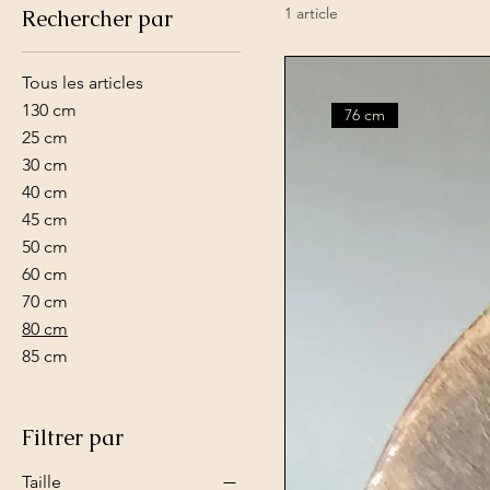
1 article
Rechercher par
Tous les articles
130 cm
76 cm
25 cm
30 cm
40 cm
45 cm
50 cm
60 cm
70 cm
80 cm
85 cm
Filtrer par
Taille