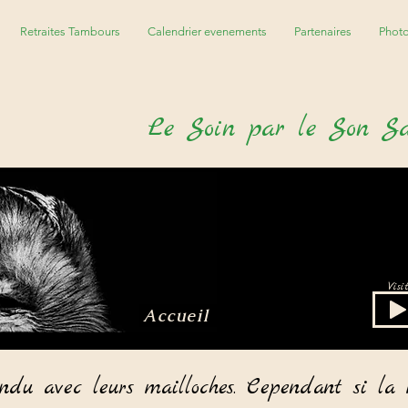
Retraites Tambours
Calendrier evenements
Partenaires
Phot
Le
S
oin par le
S
on
S
Vis
Accueil
ndu avec leurs mailloches. Cependant si la 