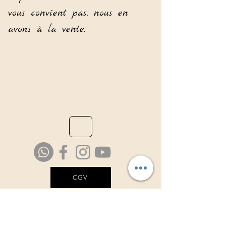
vous convient pas, nous en
avons à la vente.
Association TAMBOURS3S
Richard Orempuller
Consultations sur rdv
à domicile ou au cabinet.
CGV
Il est strictement interdit d'enregistrer et
de faire des copies par tous moyens que ce
soit du contenu de ce site internet.