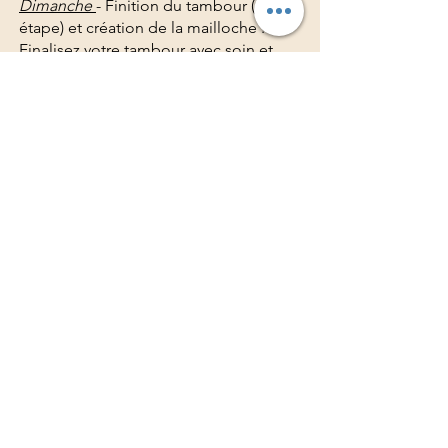
Dimanche
- Finition du tambour (2éme
étape) et création de la mailloche :
Finalisez votre tambour avec soin et
façonnez votre mailloche, l’outil qui
donnera vie à votre jumeaux.
L'assemblage de votre tambour est
une étapes cruciale ou il vous sera
demander une concentration et un
recentrage sur soi.
La clotûre du stage se fera à la suite
d'un cercle de partage dans l'après-
midi ainis qu'un rituel d'offrande.
Le soir nous partagerons un repas
delibération aprés avoir tisser des liens
entre nous durant le séjour. Un repas
de "renaissance" bien mérité après un
séjour riche en émotions
Lundi 10h - Retour vers Montalba
d'Amélie pour 12h