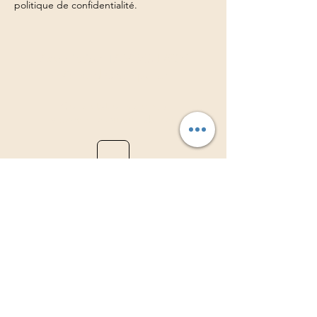
politique de confidentialité.
Association TAMBOURS3S
Richard Orempuller
Consultations sur rdv
à domicile ou au cabinet.
CGV
Il est strictement interdit d'enregistrer et
de faire des copies par tous moyens que ce
soit du contenu de ce site internet.
Les photos, les textes, les vidéos et les
créations de ce site internet sont la