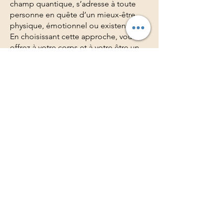
champ quantique, s’adresse à toute
personne en quête d’un mieux-être
physique, émotionnel ou existentiel.
En choisissant cette approche, vous
offrez à votre corps et à votre être un
espace de régulation, d’alignement et
de reconnexion à votre essence.
Prendre rendez-vous
Séances disponibles.
📅 Sur rendez-vous uniquement
💻 en présentiel au cabinet
1h30
Prix : Nous consulter
en présentiel au cabinet
Association TAMBOURS3S