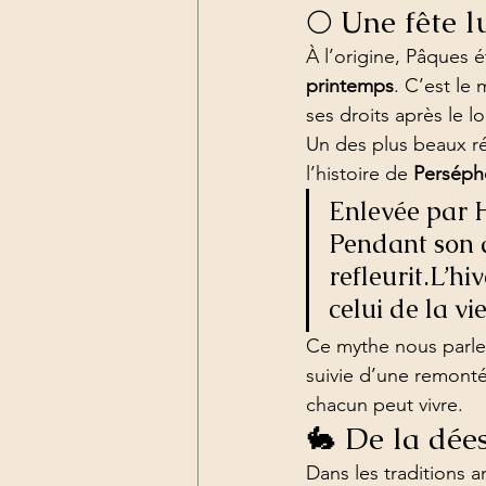
🌕 Une fête l
À l’origine, Pâques é
printemps
. C’est le
ses droits après le l
Un des plus beaux réc
l’histoire de 
Persép
Enlevée par H
Pendant son a
refleurit.L’hi
celui de la vi
Ce mythe nous parle
suivie d’une remonté
chacun peut vivre.
🐇 De la dée
Dans les traditions a