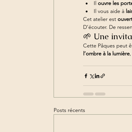
Il 
ouvre les port
Il vous aide à 
la
Cet atelier est 
ouvert
D’écouter. De ressent
🌱 Une invita
Cette Pâques peut ê
l’ombre à la lumière
,
Posts récents