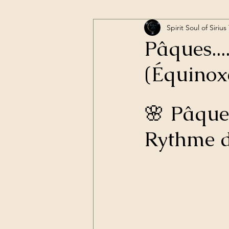
Spirit Soul of Siri
Pâques...
(Équinox
🌸 Pâque
Rythme d