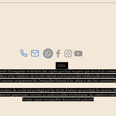
"Les
au sein du couple ? L’infidélité
pier
émotionnelle dési
Association TAMBOURS3S
Richard Orempuller
Consultations sur rdv
à domicile ou au cabinet.
CGV
nterdit d'enregistrer et de faire des copies par tous moyens que ce soit du contenu
idéos et les créations de ce site internet sont la propriété intellectuelle exclusi
i autorise uniquement Mr Orempuller Richard à les utliser à des fins commercial
 contenu de ce site est protégé par les droits d'auteur qui protège les œuvres litt
réations graphiques, sonores ou audiovisuelles et plastiques, les créations musi
​Toutes copies est passible de poursuite judiciare
© 2022 par Richard Orempuller Tambours3S
siret : 92337001900013