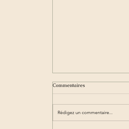
Mise en garde importante
Commentaires
​ ​Les activités proposées par
l'ASSOCIATION TAMBOURS3S –
consultations, stages, soins, et
Rédigez un commentaire...
retraites etc – s’inscrivent dans
une démarche holistique et
spirituelle visant à reconnecter les