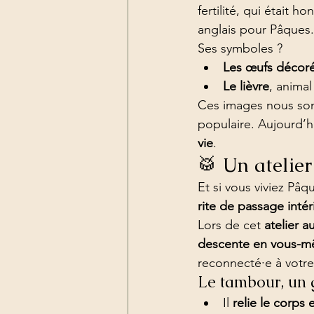
fertilité, qui était 
anglais pour Pâques.
Ses symboles ?
Les œufs décor
Le lièvre
, animal
Ces images nous sont
populaire. Aujourd’h
vie
.
🥁 Un atelie
Et si vous viviez P
rite de passage intér
Lors de cet 
atelier 
descente en vous-
reconnecté·e à votre 
Le tambour, un 
Il 
relie le corps 