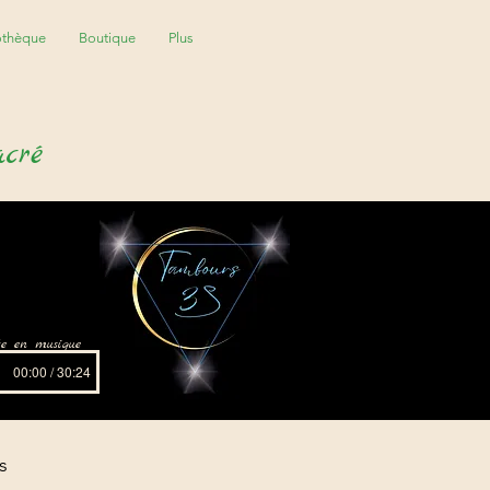
othèque
Boutique
Plus
acré
ite en musique
00:00 / 30:24
s