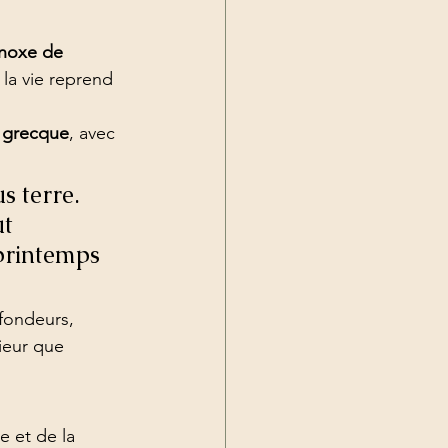
inoxe de 
 la vie reprend 
 grecque
, avec 
 terre. 
t 
 printemps 
fondeurs, 
ieur que 
e et de la 