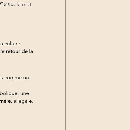
Easter
, le mot 
a culture 
e retour de la 
ais comme un 
mbolique, une 
rmé·e
, allégé·e, 