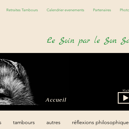
Retraites Tambours
Calendrier evenements
Partenaires
Phot
Le
S
oin par le
S
on
S
Vis
Accueil
s
tambours
autres
réflexions philosophique