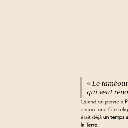
« Le tambour 
qui veut renaî
Quand on pense à 
P
encore une fête reli
était déjà 
un temps 
la Terre
.