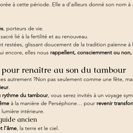
honorée à cette période. Elle a d’ailleurs donné son nom à 
és
, porteurs de vie.
 sacré lié à la fertilité et au renouveau.
 restées, glissant doucement de la tradition païenne à l
ui encore, elles nous 
rappellent, consciemment ou non, l
r pour renaître au son du tambour
âques autrement ?Non pas seulement comme une fête, m
ieur
.
au rythme du tambour
, vous serez invités à un voyage sy
même
 à la manière de Perséphone… pour 
revenir transfo
lumière intérieure.
guide ancien
et l’âme
, la terre et le ciel.