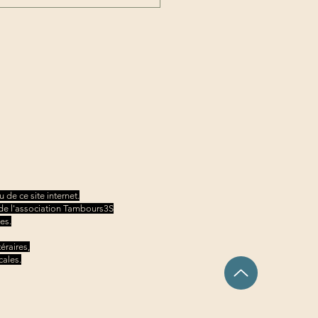
 pierres ne sont pas des
res"
 de ce site internet.
ve de l'association Tambours3S
es.
éraires,
cales.